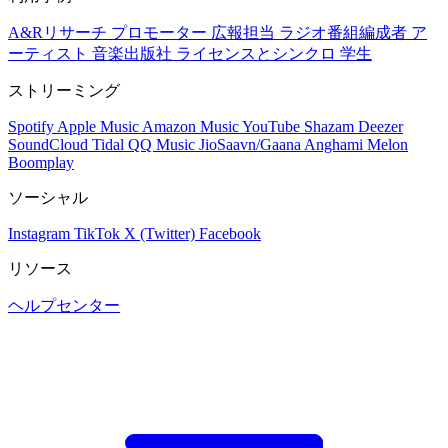
A&Rリサーチ
プロモーター
広報担当
ラジオ番組編成者
ア
ーティスト
音楽出版社
ライセンスとシンクロ
学生
ストリーミング
Spotify
Apple Music
Amazon Music
YouTube
Shazam
Deezer
SoundCloud
Tidal
QQ Music
JioSaavn/Gaana
Anghami
Melon
Boomplay
ソーシャル
Instagram
TikTok
X (Twitter)
Facebook
リソース
ヘルプセンター