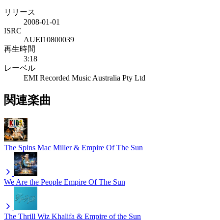
リリース
2008-01-01
ISRC
AUEI10800039
再生時間
3:18
レーベル
EMI Recorded Music Australia Pty Ltd
関連楽曲
The Spins
Mac Miller & Empire Of The Sun
We Are the People
Empire Of The Sun
The Thrill
Wiz Khalifa & Empire of the Sun