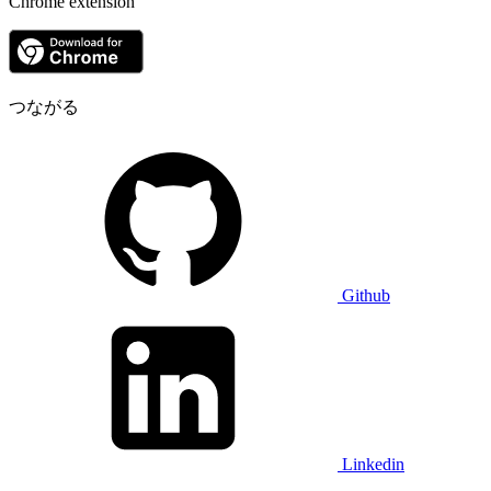
Chrome extension
つながる
Github
Linkedin