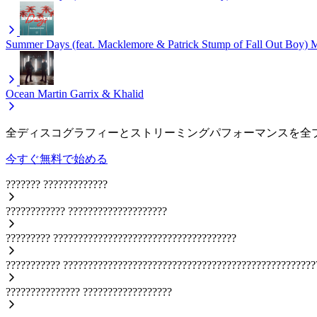
Summer Days (feat. Macklemore & Patrick Stump of Fall Out Boy)
M
Ocean
Martin Garrix & Khalid
全ディスコグラフィーとストリーミングパフォーマンスを全
今すぐ無料で始める
???????
?????????????
????????????
????????????????????
?????????
?????????????????????????????????????
???????????
???????????????????????????????????????????????????
???????????????
??????????????????