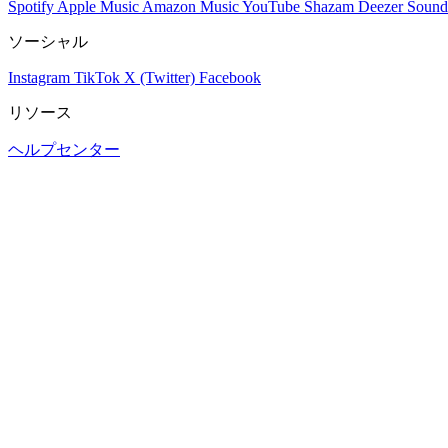
Spotify
Apple Music
Amazon Music
YouTube
Shazam
Deezer
Sound
ソーシャル
Instagram
TikTok
X (Twitter)
Facebook
リソース
ヘルプセンター