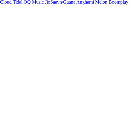
Cloud
Tidal
QQ Music
JioSaavn/Gaana
Anghami
Melon
Boomplay