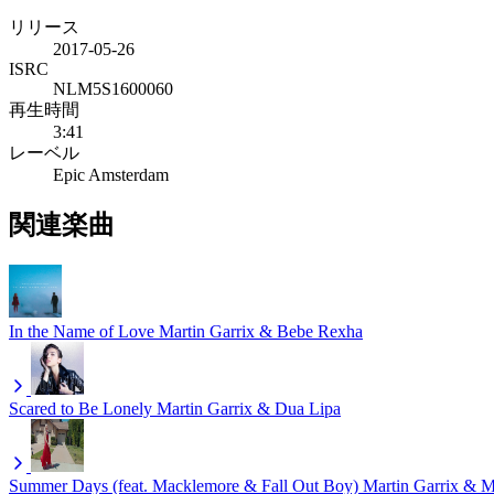
リリース
2017-05-26
ISRC
NLM5S1600060
再生時間
3:41
レーベル
Epic Amsterdam
関連楽曲
In the Name of Love
Martin Garrix & Bebe Rexha
Scared to Be Lonely
Martin Garrix & Dua Lipa
Summer Days (feat. Macklemore & Fall Out Boy)
Martin Garrix & 