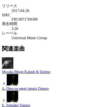
リリース
2017-04-28
ISRC
FRUM71700380
再生時間
3:26
レーベル
Universal Music Group
関連楽曲
Mwaka Moon
Kalash & Damso
Δ. Dieu ne ment jamais
Damso
Ε. Signaler
Damso