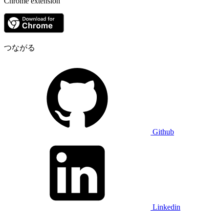
Chrome extension
つながる
Github
Linkedin