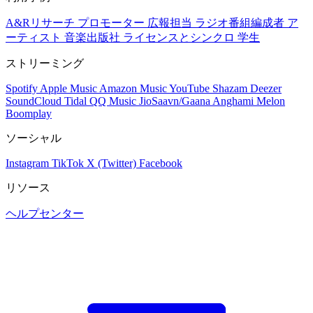
A&Rリサーチ
プロモーター
広報担当
ラジオ番組編成者
ア
ーティスト
音楽出版社
ライセンスとシンクロ
学生
ストリーミング
Spotify
Apple Music
Amazon Music
YouTube
Shazam
Deezer
SoundCloud
Tidal
QQ Music
JioSaavn/Gaana
Anghami
Melon
Boomplay
ソーシャル
Instagram
TikTok
X (Twitter)
Facebook
リソース
ヘルプセンター