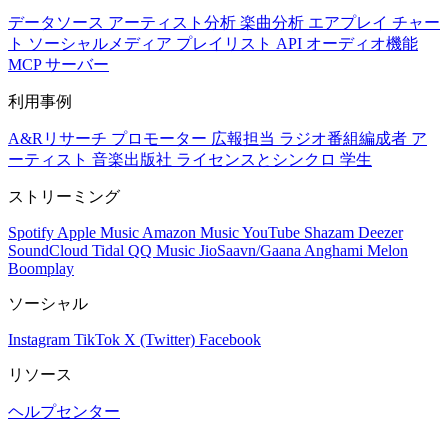
データソース
アーティスト分析
楽曲分析
エアプレイ
チャー
ト
ソーシャルメディア
プレイリスト
API
オーディオ機能
MCP サーバー
利用事例
A&Rリサーチ
プロモーター
広報担当
ラジオ番組編成者
ア
ーティスト
音楽出版社
ライセンスとシンクロ
学生
ストリーミング
Spotify
Apple Music
Amazon Music
YouTube
Shazam
Deezer
SoundCloud
Tidal
QQ Music
JioSaavn/Gaana
Anghami
Melon
Boomplay
ソーシャル
Instagram
TikTok
X (Twitter)
Facebook
リソース
ヘルプセンター