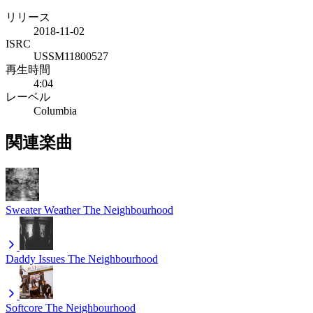
リリース
2018-11-02
ISRC
USSM11800527
再生時間
4:04
レーベル
Columbia
関連楽曲
Sweater Weather
The Neighbourhood
Daddy Issues
The Neighbourhood
Softcore
The Neighbourhood