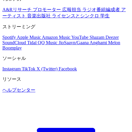
A&Rリサーチ
プロモーター
広報担当
ラジオ番組編成者
ア
ーティスト
音楽出版社
ライセンスとシンクロ
学生
ストリーミング
Spotify
Apple Music
Amazon Music
YouTube
Shazam
Deezer
SoundCloud
Tidal
QQ Music
JioSaavn/Gaana
Anghami
Melon
Boomplay
ソーシャル
Instagram
TikTok
X (Twitter)
Facebook
リソース
ヘルプセンター