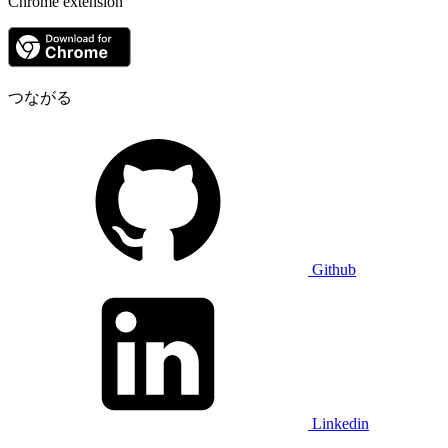
Chrome extension
つながる
Github
Linkedin