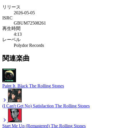
リリース
2026-05-05
ISRC
GBUM72508261
再生時間
4:13
レーベル
Polydor Records
関連楽曲
Paint It, Black
The Rolling Stones
(I Can't Get No) Satisfaction
The Rolling Stones
Start Me Up (Remastered)
The Rolling Stones