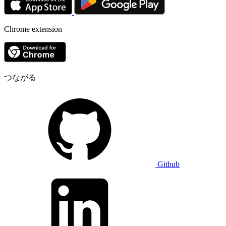
Chrome extension
つながる
Github