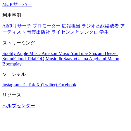
MCP サーバー
利用事例
A&Rリサーチ
プロモーター
広報担当
ラジオ番組編成者
ア
ーティスト
音楽出版社
ライセンスとシンクロ
学生
ストリーミング
Spotify
Apple Music
Amazon Music
YouTube
Shazam
Deezer
SoundCloud
Tidal
QQ Music
JioSaavn/Gaana
Anghami
Melon
Boomplay
ソーシャル
Instagram
TikTok
X (Twitter)
Facebook
リソース
ヘルプセンター