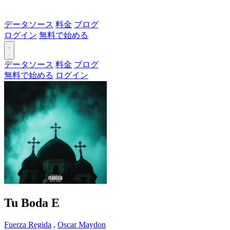
データソース
料金
ブログ
ログイン
無料で始める
データソース
料金
ブログ
無料で始める
ログイン
Tu Boda
E
Fuerza Regida
,
Oscar Maydon