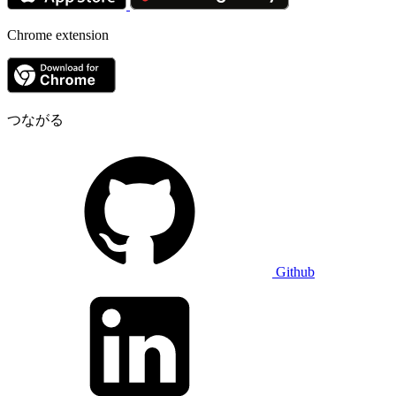
Chrome extension
つながる
Github