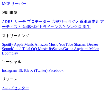
MCP サーバー
利用事例
A&Rリサーチ
プロモーター
広報担当
ラジオ番組編成者
ア
ーティスト
音楽出版社
ライセンスとシンクロ
学生
ストリーミング
Spotify
Apple Music
Amazon Music
YouTube
Shazam
Deezer
SoundCloud
Tidal
QQ Music
JioSaavn/Gaana
Anghami
Melon
Boomplay
ソーシャル
Instagram
TikTok
X (Twitter)
Facebook
リソース
ヘルプセンター