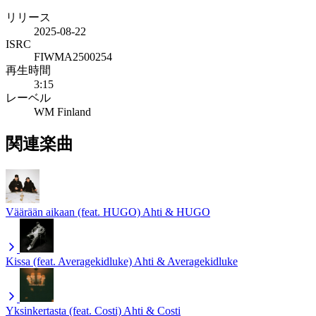
リリース
2025-08-22
ISRC
FIWMA2500254
再生時間
3:15
レーベル
WM Finland
関連楽曲
Väärään aikaan (feat. HUGO)
Ahti & HUGO
Kissa (feat. Averagekidluke)
Ahti & Averagekidluke
Yksinkertasta (feat. Costi)
Ahti & Costi