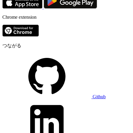
Chrome extension
つながる
Github