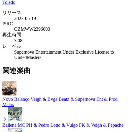
Toledo
リリース
2023-05-19
ISRC
QZMWW2396003
再生時間
3:08
レーベル
Supernova Entertainment Under Exclusive License to
UnitedMasters
関連楽曲
Novo Balanço
Veigh & Bvga Beatz & Supernova Ent & Prod
Malax
Ballena
MC PH & Pedro Lotto & Vulgo FK & Veigh & Fepache