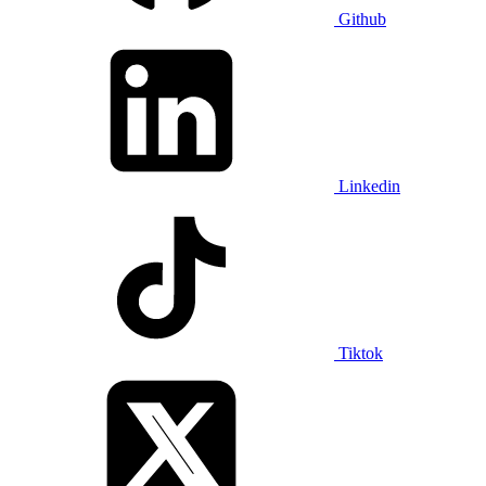
Github
Linkedin
Tiktok