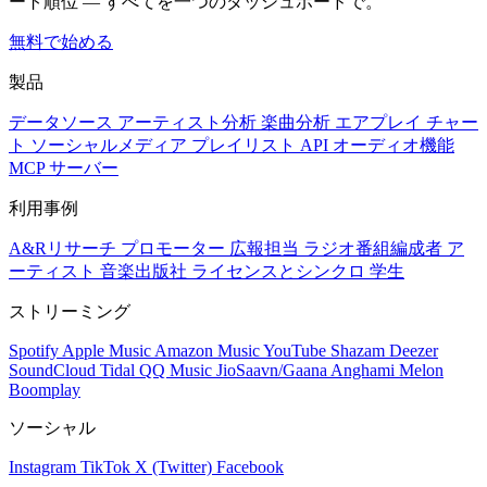
ート順位 — すべてを一つのダッシュボードで。
無料で始める
製品
データソース
アーティスト分析
楽曲分析
エアプレイ
チャー
ト
ソーシャルメディア
プレイリスト
API
オーディオ機能
MCP サーバー
利用事例
A&Rリサーチ
プロモーター
広報担当
ラジオ番組編成者
ア
ーティスト
音楽出版社
ライセンスとシンクロ
学生
ストリーミング
Spotify
Apple Music
Amazon Music
YouTube
Shazam
Deezer
SoundCloud
Tidal
QQ Music
JioSaavn/Gaana
Anghami
Melon
Boomplay
ソーシャル
Instagram
TikTok
X (Twitter)
Facebook