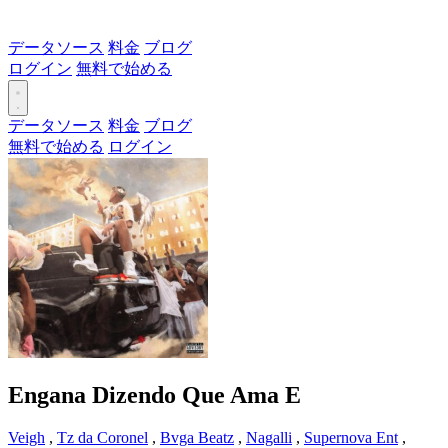
データソース
料金
ブログ
ログイン
無料で始める
データソース
料金
ブログ
無料で始める
ログイン
Engana Dizendo Que Ama
E
Veigh
,
Tz da Coronel
,
Bvga Beatz
,
Nagalli
,
Supernova Ent
,