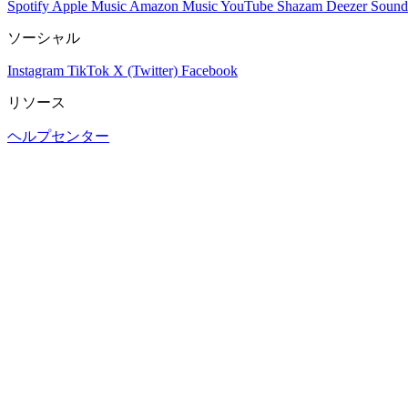
Spotify
Apple Music
Amazon Music
YouTube
Shazam
Deezer
Sound
ソーシャル
Instagram
TikTok
X (Twitter)
Facebook
リソース
ヘルプセンター