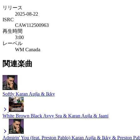
リリース
2025-08-22
ISRC
CAW112500963
再生時間
3:00
レーベル
WM Canada
関連楽曲
Softly
Karan Aujla & Ikky
White Brown Black
Avvy Sra & Karan Aujla & Jaani
Admirin' You (feat. Preston Pablo)
Karan Aujla & Ikky & Preston Pa