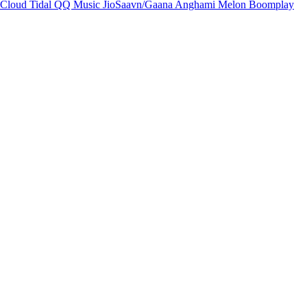
Cloud
Tidal
QQ Music
JioSaavn/Gaana
Anghami
Melon
Boomplay