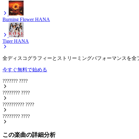
Burning Flower
HANA
Tiger
HANA
全ディスコグラフィーとストリーミングパフォーマンスを全
今すぐ無料で始める
???????
????
????????
????
??????????
????
????????
????
この楽曲の詳細分析