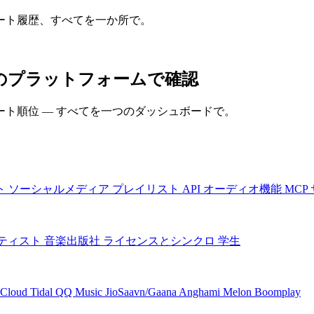
ート履歴、すべてを一か所で。
てのプラットフォームで確認
ト順位 — すべてを一つのダッシュボードで。
ト
ソーシャルメディア
プレイリスト
API
オーディオ機能
MCP
ティスト
音楽出版社
ライセンスとシンクロ
学生
Cloud
Tidal
QQ Music
JioSaavn/Gaana
Anghami
Melon
Boomplay