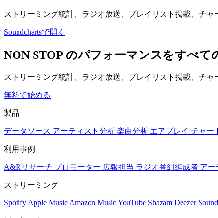
ストリーミング統計、ラジオ放送、プレイリスト掲載、チャ
Soundchartsで開く
NON STOP のパフォーマンスをすべ
ストリーミング統計、ラジオ放送、プレイリスト掲載、チャー
無料で始める
製品
データソース
アーティスト分析
楽曲分析
エアプレイ
チャー
利用事例
A&Rリサーチ
プロモーター
広報担当
ラジオ番組編成者
アー
ストリーミング
Spotify
Apple Music
Amazon Music
YouTube
Shazam
Deezer
Sound