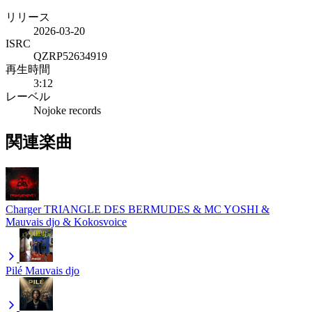
リリース
2026-03-20
ISRC
QZRP52634919
再生時間
3:12
レーベル
Nojoke records
関連楽曲
Charger
TRIANGLE DES BERMUDES & MC YOSHI &
Mauvais djo & Kokosvoice
Pilé
Mauvais djo