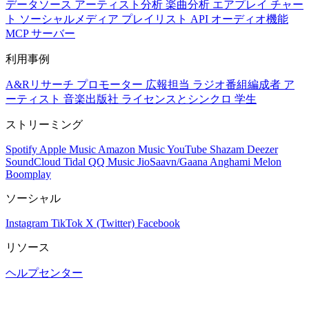
データソース
アーティスト分析
楽曲分析
エアプレイ
チャー
ト
ソーシャルメディア
プレイリスト
API
オーディオ機能
MCP サーバー
利用事例
A&Rリサーチ
プロモーター
広報担当
ラジオ番組編成者
ア
ーティスト
音楽出版社
ライセンスとシンクロ
学生
ストリーミング
Spotify
Apple Music
Amazon Music
YouTube
Shazam
Deezer
SoundCloud
Tidal
QQ Music
JioSaavn/Gaana
Anghami
Melon
Boomplay
ソーシャル
Instagram
TikTok
X (Twitter)
Facebook
リソース
ヘルプセンター