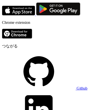
Chrome extension
つながる
Github