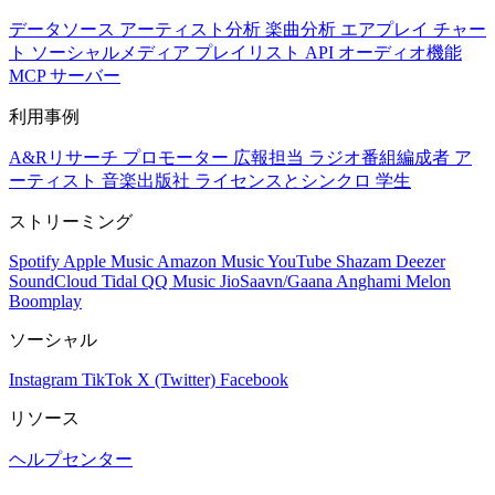
データソース
アーティスト分析
楽曲分析
エアプレイ
チャー
ト
ソーシャルメディア
プレイリスト
API
オーディオ機能
MCP サーバー
利用事例
A&Rリサーチ
プロモーター
広報担当
ラジオ番組編成者
ア
ーティスト
音楽出版社
ライセンスとシンクロ
学生
ストリーミング
Spotify
Apple Music
Amazon Music
YouTube
Shazam
Deezer
SoundCloud
Tidal
QQ Music
JioSaavn/Gaana
Anghami
Melon
Boomplay
ソーシャル
Instagram
TikTok
X (Twitter)
Facebook
リソース
ヘルプセンター