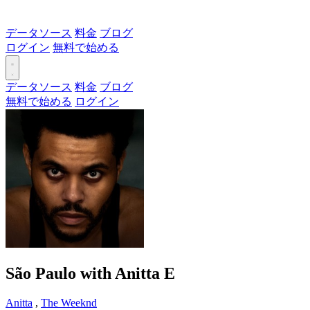
データソース
料金
ブログ
ログイン
無料で始める
データソース
料金
ブログ
無料で始める
ログイン
São Paulo with Anitta
E
Anitta
,
The Weeknd