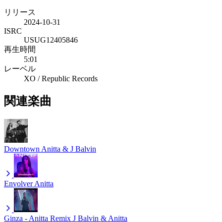
リリース
2024-10-31
ISRC
USUG12405846
再生時間
5:01
レーベル
XO / Republic Records
関連楽曲
Downtown
Anitta & J Balvin
Envolver
Anitta
Ginza - Anitta Remix
J Balvin & Anitta