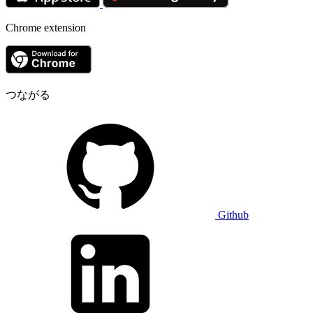
Chrome extension
つながる
Github