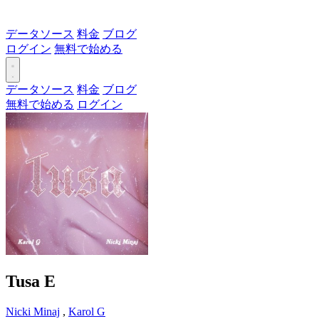
データソース
料金
ブログ
ログイン
無料で始める
データソース
料金
ブログ
無料で始める
ログイン
Tusa
E
Nicki Minaj
,
Karol G