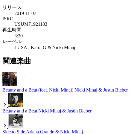
リリース
2019-11-07
ISRC
USUM71921183
再生時間
3:20
レーベル
TUSA - Karol G & Nicki Minaj
関連楽曲
Beauty and a Beat (feat. Nicki Minaj)
Nicki Minaj & Justin Bieber
Beauty and a Beat
Nicki Minaj & Justin Bieber
Side to Side
Ariana Grande & Nicki Minaj