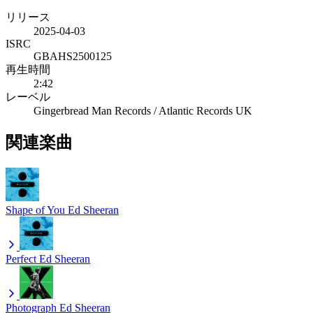
リリース
2025-04-03
ISRC
GBAHS2500125
再生時間
2:42
レーベル
Gingerbread Man Records / Atlantic Records UK
関連楽曲
Shape of You
Ed Sheeran
Perfect
Ed Sheeran
Photograph
Ed Sheeran