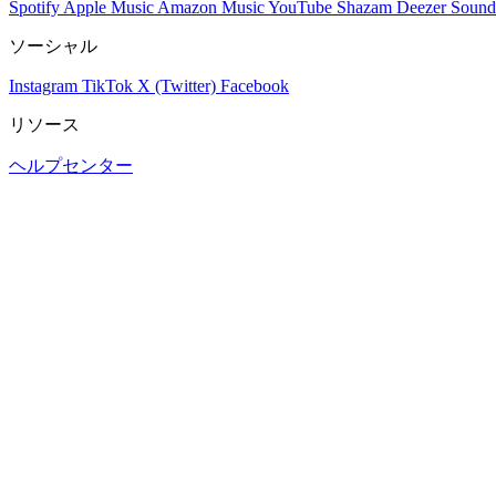
Spotify
Apple Music
Amazon Music
YouTube
Shazam
Deezer
Sound
ソーシャル
Instagram
TikTok
X (Twitter)
Facebook
リソース
ヘルプセンター