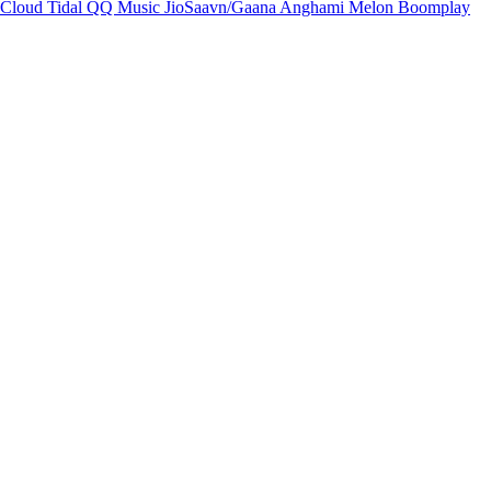
Cloud
Tidal
QQ Music
JioSaavn/Gaana
Anghami
Melon
Boomplay