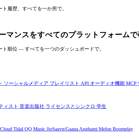
ート履歴、すべてを一か所で。
ris) のパフォーマンスをすべてのプラットフォーム
ト順位 — すべてを一つのダッシュボードで。
ト
ソーシャルメディア
プレイリスト
API
オーディオ機能
MCP
ティスト
音楽出版社
ライセンスとシンクロ
学生
Cloud
Tidal
QQ Music
JioSaavn/Gaana
Anghami
Melon
Boomplay