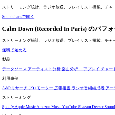
ストリーミング統計、ラジオ放送、プレイリスト掲載、チャ
Soundchartsで開く
Calm Down (Recorded In Pa
ストリーミング統計、ラジオ放送、プレイリスト掲載、チャー
無料で始める
製品
データソース
アーティスト分析
楽曲分析
エアプレイ
チャー
利用事例
A&Rリサーチ
プロモーター
広報担当
ラジオ番組編成者
アー
ストリーミング
Spotify
Apple Music
Amazon Music
YouTube
Shazam
Deezer
Sound