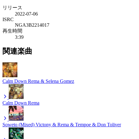
リリース
2022-07-06
ISRC
NGA3B2214017
再生時間
3:39
関連楽曲
Calm Down
Rema & Selena Gomez
Calm Down
Rema
Soweto (Mixed)
Victony & Rema & Tempoe & Don Toliver