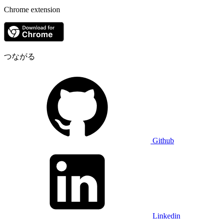
Chrome extension
つながる
Github
Linkedin