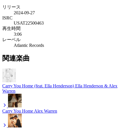
リリース
2024-09-27
ISRC
USAT22500463
再生時間
3:06
レーベル
Atlantic Records
関連楽曲
Carry You Home (feat. Ella Henderson)
Ella Henderson & Alex
Warren
Carry You Home
Alex Warren