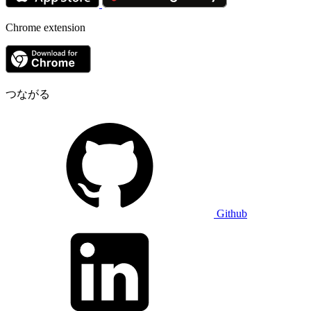
Chrome extension
つながる
Github