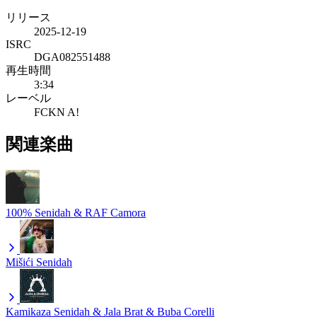
リリース
2025-12-19
ISRC
DGA082551488
再生時間
3:34
レーベル
FCKN A!
関連楽曲
100%
Senidah & RAF Camora
Mišići
Senidah
Kamikaza
Senidah & Jala Brat & Buba Corelli