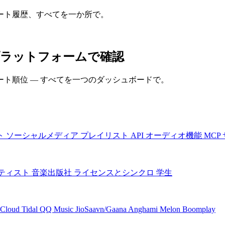
ート履歴、すべてを一か所で。
のプラットフォームで確認
ト順位 — すべてを一つのダッシュボードで。
ト
ソーシャルメディア
プレイリスト
API
オーディオ機能
MCP
ティスト
音楽出版社
ライセンスとシンクロ
学生
Cloud
Tidal
QQ Music
JioSaavn/Gaana
Anghami
Melon
Boomplay