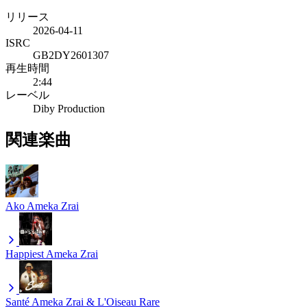
リリース
2026-04-11
ISRC
GB2DY2601307
再生時間
2:44
レーベル
Diby Production
関連楽曲
Ako
Ameka Zrai
Happiest
Ameka Zrai
Santé
Ameka Zrai & L'Oiseau Rare