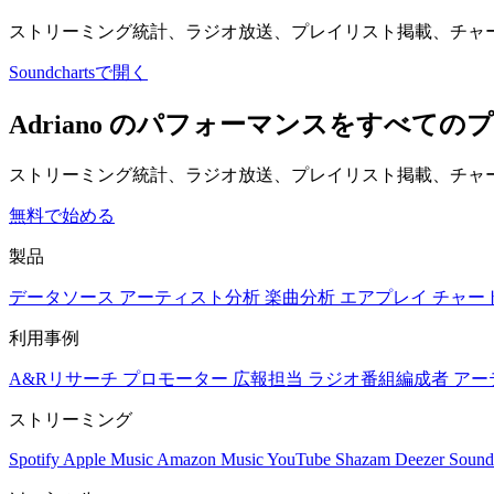
ストリーミング統計、ラジオ放送、プレイリスト掲載、チャ
Soundchartsで開く
Adriano のパフォーマンスをすべて
ストリーミング統計、ラジオ放送、プレイリスト掲載、チャー
無料で始める
製品
データソース
アーティスト分析
楽曲分析
エアプレイ
チャー
利用事例
A&Rリサーチ
プロモーター
広報担当
ラジオ番組編成者
アー
ストリーミング
Spotify
Apple Music
Amazon Music
YouTube
Shazam
Deezer
Sound