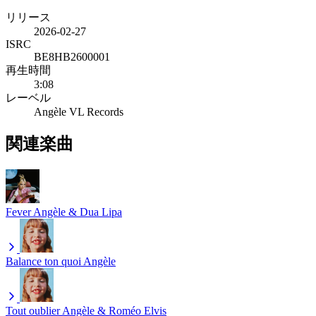
リリース
2026-02-27
ISRC
BE8HB2600001
再生時間
3:08
レーベル
Angèle VL Records
関連楽曲
Fever
Angèle & Dua Lipa
Balance ton quoi
Angèle
Tout oublier
Angèle & Roméo Elvis