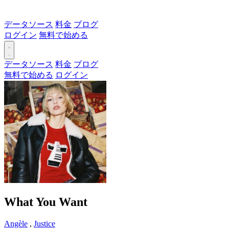
データソース
料金
ブログ
ログイン
無料で始める
データソース
料金
ブログ
無料で始める
ログイン
What You Want
Angèle
,
Justice