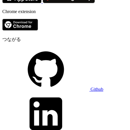
Chrome extension
つながる
Github