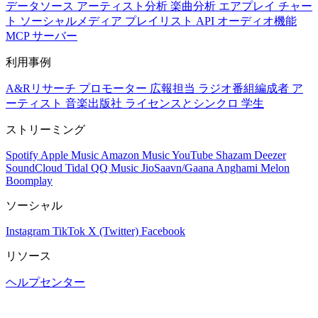
データソース
アーティスト分析
楽曲分析
エアプレイ
チャー
ト
ソーシャルメディア
プレイリスト
API
オーディオ機能
MCP サーバー
利用事例
A&Rリサーチ
プロモーター
広報担当
ラジオ番組編成者
ア
ーティスト
音楽出版社
ライセンスとシンクロ
学生
ストリーミング
Spotify
Apple Music
Amazon Music
YouTube
Shazam
Deezer
SoundCloud
Tidal
QQ Music
JioSaavn/Gaana
Anghami
Melon
Boomplay
ソーシャル
Instagram
TikTok
X (Twitter)
Facebook
リソース
ヘルプセンター