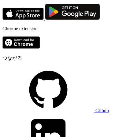
Chrome extension
つながる
Github