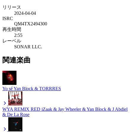
リリース
2024-04-04
ISRC
QM4TX2494300
再生時間
2:55
レーベル
SONAR LLC.
関連楽曲
Yo sé
Yan Block & TORRRES
WYA REMIX RED
iZaak & Jay Wheeler & Yan Block & J Abdiel
& De La Rose