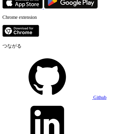
Chrome extension
つながる
Github