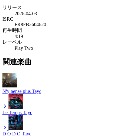
リリース
2026-04-03
ISRC
FR8FB2604620
再生時間
4:19
レーベル
Play Two
関連楽曲
N'y pense plus
Tayc
Le Temps
Tayc
D O D O
Tayc