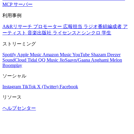
MCP サーバー
利用事例
A&Rリサーチ
プロモーター
広報担当
ラジオ番組編成者
ア
ーティスト
音楽出版社
ライセンスとシンクロ
学生
ストリーミング
Spotify
Apple Music
Amazon Music
YouTube
Shazam
Deezer
SoundCloud
Tidal
QQ Music
JioSaavn/Gaana
Anghami
Melon
Boomplay
ソーシャル
Instagram
TikTok
X (Twitter)
Facebook
リソース
ヘルプセンター