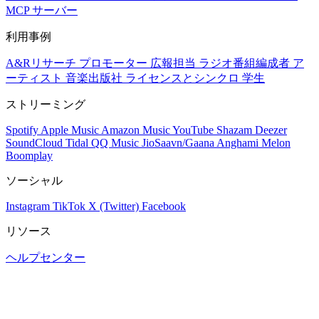
MCP サーバー
利用事例
A&Rリサーチ
プロモーター
広報担当
ラジオ番組編成者
ア
ーティスト
音楽出版社
ライセンスとシンクロ
学生
ストリーミング
Spotify
Apple Music
Amazon Music
YouTube
Shazam
Deezer
SoundCloud
Tidal
QQ Music
JioSaavn/Gaana
Anghami
Melon
Boomplay
ソーシャル
Instagram
TikTok
X (Twitter)
Facebook
リソース
ヘルプセンター