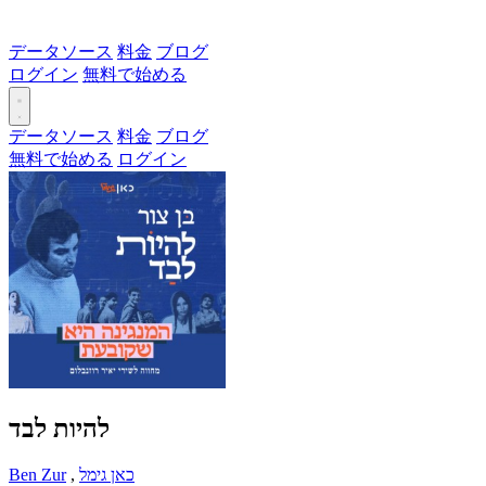
データソース
料金
ブログ
ログイン
無料で始める
データソース
料金
ブログ
無料で始める
ログイン
להיות לבד
Ben Zur
,
כאן גימל