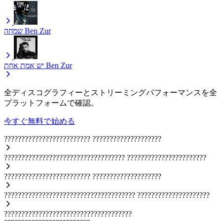
שמחה
Ben Zur
יש אמת אחת
Ben Zur
全ディスコグラフィーとストリーミングパフォーマンスを全
プラットフォームで確認。
今すぐ無料で始める
?????????????????????????
????????????????????
???????????????????????????????????
???????????????????????
?????????????????????????
????????????????????
??????????????????????????????????????
?????????????????????
?????????????????????????????????????