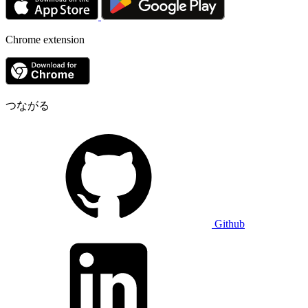
Chrome extension
つながる
Github