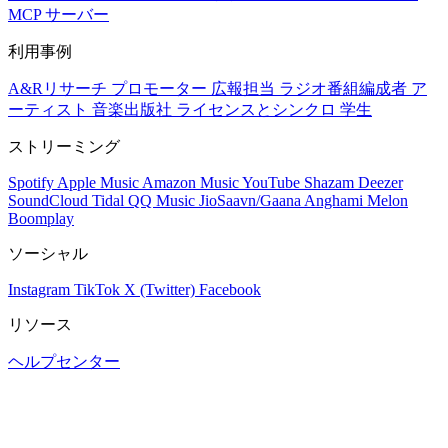
MCP サーバー
利用事例
A&Rリサーチ
プロモーター
広報担当
ラジオ番組編成者
ア
ーティスト
音楽出版社
ライセンスとシンクロ
学生
ストリーミング
Spotify
Apple Music
Amazon Music
YouTube
Shazam
Deezer
SoundCloud
Tidal
QQ Music
JioSaavn/Gaana
Anghami
Melon
Boomplay
ソーシャル
Instagram
TikTok
X (Twitter)
Facebook
リソース
ヘルプセンター