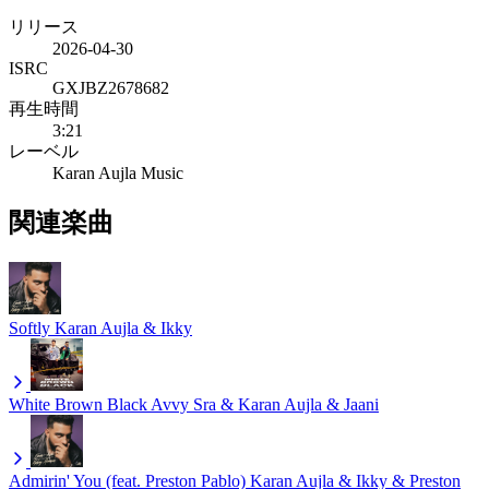
リリース
2026-04-30
ISRC
GXJBZ2678682
再生時間
3:21
レーベル
Karan Aujla Music
関連楽曲
Softly
Karan Aujla & Ikky
White Brown Black
Avvy Sra & Karan Aujla & Jaani
Admirin' You (feat. Preston Pablo)
Karan Aujla & Ikky & Preston