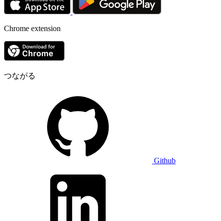
Chrome extension
つながる
Github