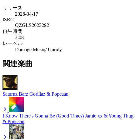
リリース
2026-04-17
ISRC
QZGLS2623292
再生時間
3:08
レーベル
Damage Musiq/ Unruly
関連楽曲
Saturnz Barz
Gorillaz & Popcaan
I Know There's Gonna Be (Good Times)
Jamie xx & Young Thug
& Popcaan