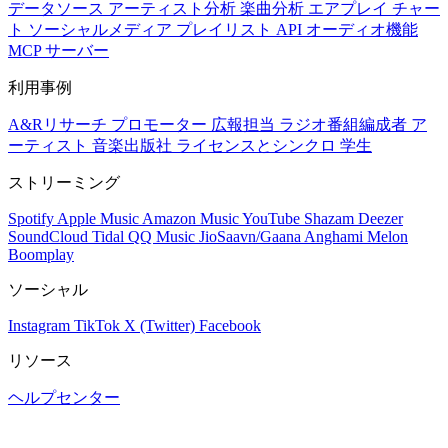
データソース
アーティスト分析
楽曲分析
エアプレイ
チャー
ト
ソーシャルメディア
プレイリスト
API
オーディオ機能
MCP サーバー
利用事例
A&Rリサーチ
プロモーター
広報担当
ラジオ番組編成者
ア
ーティスト
音楽出版社
ライセンスとシンクロ
学生
ストリーミング
Spotify
Apple Music
Amazon Music
YouTube
Shazam
Deezer
SoundCloud
Tidal
QQ Music
JioSaavn/Gaana
Anghami
Melon
Boomplay
ソーシャル
Instagram
TikTok
X (Twitter)
Facebook
リソース
ヘルプセンター