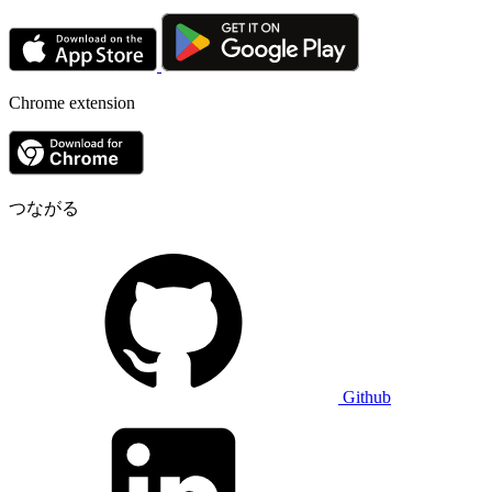
Chrome extension
つながる
Github