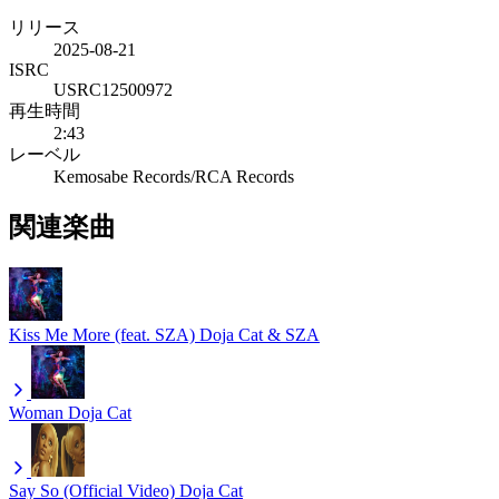
リリース
2025-08-21
ISRC
USRC12500972
再生時間
2:43
レーベル
Kemosabe Records/RCA Records
関連楽曲
Kiss Me More (feat. SZA)
Doja Cat & SZA
Woman
Doja Cat
Say So (Official Video)
Doja Cat