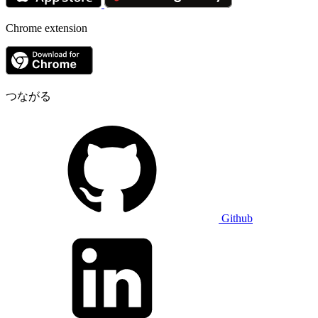
Chrome extension
つながる
Github