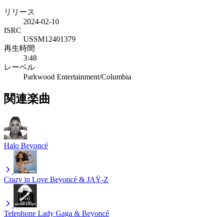
リリース
2024-02-10
ISRC
USSM12401379
再生時間
3:48
レーベル
Parkwood Entertainment/Columbia
関連楽曲
Halo
Beyoncé
Crazy in Love
Beyoncé & JAŸ-Z
Telephone
Lady Gaga & Beyoncé