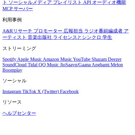
ト
ソーシャルメディア
プレイリスト
API
オーディオ機能
MCP サーバー
利用事例
A&Rリサーチ
プロモーター
広報担当
ラジオ番組編成者
ア
ーティスト
音楽出版社
ライセンスとシンクロ
学生
ストリーミング
Spotify
Apple Music
Amazon Music
YouTube
Shazam
Deezer
SoundCloud
Tidal
QQ Music
JioSaavn/Gaana
Anghami
Melon
Boomplay
ソーシャル
Instagram
TikTok
X (Twitter)
Facebook
リソース
ヘルプセンター