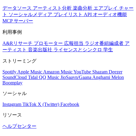
データソース
アーティスト分析
楽曲分析
エアプレイ
チャー
ト
ソーシャルメディア
プレイリスト
API
オーディオ機能
MCP サーバー
利用事例
A&Rリサーチ
プロモーター
広報担当
ラジオ番組編成者
ア
ーティスト
音楽出版社
ライセンスとシンクロ
学生
ストリーミング
Spotify
Apple Music
Amazon Music
YouTube
Shazam
Deezer
SoundCloud
Tidal
QQ Music
JioSaavn/Gaana
Anghami
Melon
Boomplay
ソーシャル
Instagram
TikTok
X (Twitter)
Facebook
リソース
ヘルプセンター