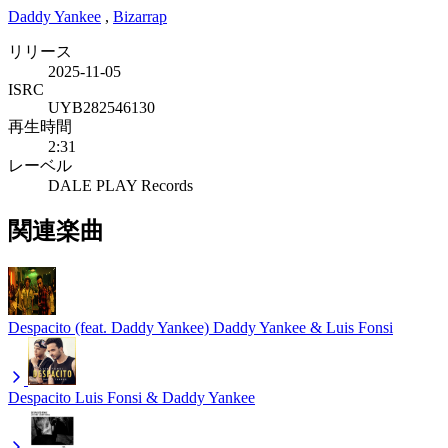
Daddy Yankee
,
Bizarrap
リリース
2025-11-05
ISRC
UYB282546130
再生時間
2:31
レーベル
DALE PLAY Records
関連楽曲
Despacito (feat. Daddy Yankee)
Daddy Yankee & Luis Fonsi
Despacito
Luis Fonsi & Daddy Yankee