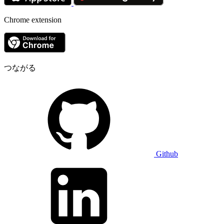
Chrome extension
つながる
Github