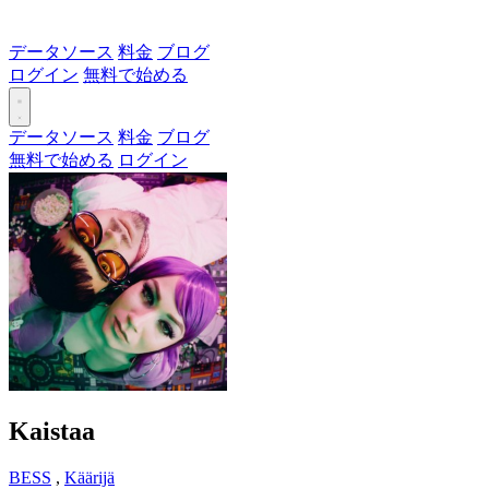
データソース
料金
ブログ
ログイン
無料で始める
データソース
料金
ブログ
無料で始める
ログイン
Kaistaa
BESS
,
Käärijä