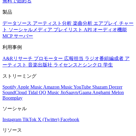
無料で始める
製品
データソース
アーティスト分析
楽曲分析
エアプレイ
チャー
ト
ソーシャルメディア
プレイリスト
API
オーディオ機能
MCP サーバー
利用事例
A&Rリサーチ
プロモーター
広報担当
ラジオ番組編成者
ア
ーティスト
音楽出版社
ライセンスとシンクロ
学生
ストリーミング
Spotify
Apple Music
Amazon Music
YouTube
Shazam
Deezer
SoundCloud
Tidal
QQ Music
JioSaavn/Gaana
Anghami
Melon
Boomplay
ソーシャル
Instagram
TikTok
X (Twitter)
Facebook
リソース