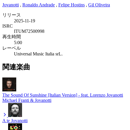
Jovanotti
,
Ronaldo Andrade
,
Felipe Hostins
,
Gil Oliveira
リリース
2025-11-19
ISRC
ITUM72500998
再生時間
5:00
レーベル
Universal Music Italia srL.
関連楽曲
The Sound Of Sunshine [Italian Version] - feat. Lorenzo Jovanotti
Michael Franti & Jovanotti
A te
Jovanotti