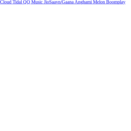
Cloud
Tidal
QQ Music
JioSaavn/Gaana
Anghami
Melon
Boomplay