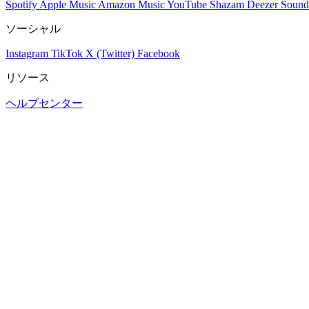
Spotify
Apple Music
Amazon Music
YouTube
Shazam
Deezer
Sound
ソーシャル
Instagram
TikTok
X (Twitter)
Facebook
リソース
ヘルプセンター