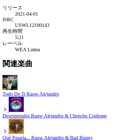
リリース
2021-04-01
ISRC
USWL12100143
再生時間
5:21
レーベル
WEA Latina
関連楽曲
Todo De Ti
Rauw Alejandro
Desesperados
Rauw Alejandro & Chencho Corleone
Qué Pasaría...
Rauw Alejandro & Bad Bunny