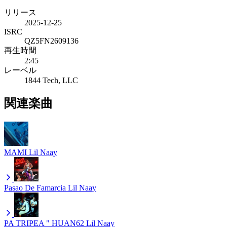
リリース
2025-12-25
ISRC
QZ5FN2609136
再生時間
2:45
レーベル
1844 Tech, LLC
関連楽曲
MAMI
Lil Naay
Pasao De Famarcia
Lil Naay
PA TRIPEA " HUAN62
Lil Naay