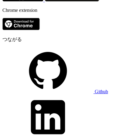
Chrome extension
つながる
Github