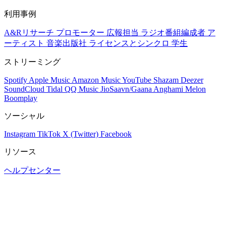
利用事例
A&Rリサーチ
プロモーター
広報担当
ラジオ番組編成者
ア
ーティスト
音楽出版社
ライセンスとシンクロ
学生
ストリーミング
Spotify
Apple Music
Amazon Music
YouTube
Shazam
Deezer
SoundCloud
Tidal
QQ Music
JioSaavn/Gaana
Anghami
Melon
Boomplay
ソーシャル
Instagram
TikTok
X (Twitter)
Facebook
リソース
ヘルプセンター