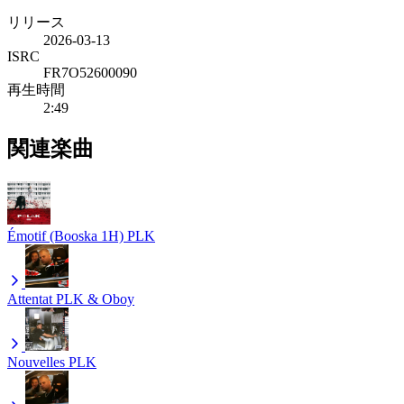
リリース
2026-03-13
ISRC
FR7O52600090
再生時間
2:49
関連楽曲
Émotif (Booska 1H)
PLK
Attentat
PLK & Oboy
Nouvelles
PLK