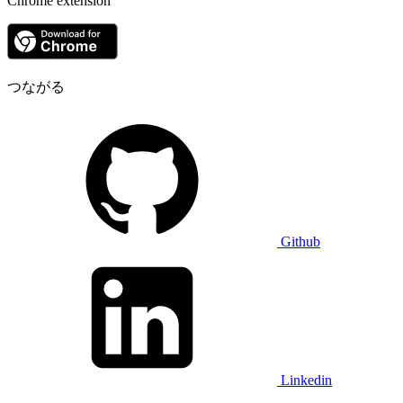
Chrome extension
つながる
Github
Linkedin