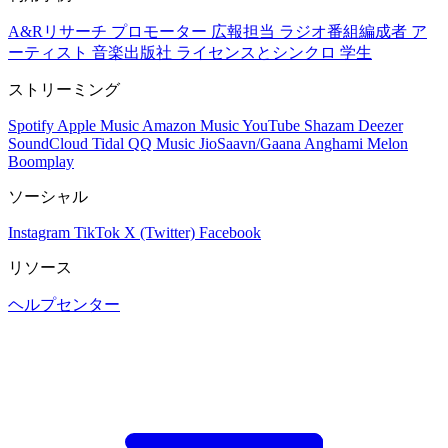
A&Rリサーチ
プロモーター
広報担当
ラジオ番組編成者
ア
ーティスト
音楽出版社
ライセンスとシンクロ
学生
ストリーミング
Spotify
Apple Music
Amazon Music
YouTube
Shazam
Deezer
SoundCloud
Tidal
QQ Music
JioSaavn/Gaana
Anghami
Melon
Boomplay
ソーシャル
Instagram
TikTok
X (Twitter)
Facebook
リソース
ヘルプセンター