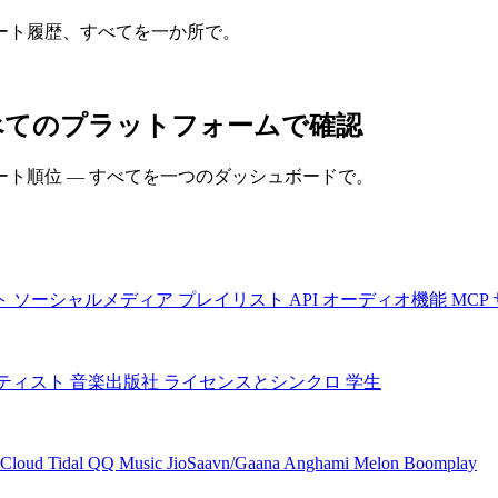
ート履歴、すべてを一か所で。
ォーマンスをすべてのプラットフォームで確認
ト順位 — すべてを一つのダッシュボードで。
ト
ソーシャルメディア
プレイリスト
API
オーディオ機能
MCP
ティスト
音楽出版社
ライセンスとシンクロ
学生
Cloud
Tidal
QQ Music
JioSaavn/Gaana
Anghami
Melon
Boomplay