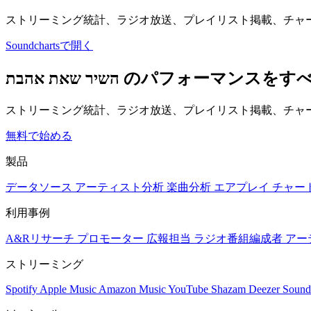
ストリーミング統計、ラジオ放送、プレイリスト掲載、チャ
Soundchartsで開く
השיר שאת אהבת のパフ
ストリーミング統計、ラジオ放送、プレイリスト掲載、チャー
無料で始める
製品
データソース
アーティスト分析
楽曲分析
エアプレイ
チャー
利用事例
A&Rリサーチ
プロモーター
広報担当
ラジオ番組編成者
アー
ストリーミング
Spotify
Apple Music
Amazon Music
YouTube
Shazam
Deezer
Sound