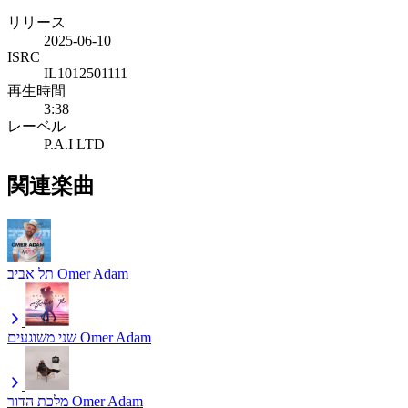
リリース
2025-06-10
ISRC
IL1012501111
再生時間
3:38
レーベル
P.A.I LTD
関連楽曲
תל אביב
Omer Adam
שני משוגעים
Omer Adam
מלכת הדור
Omer Adam