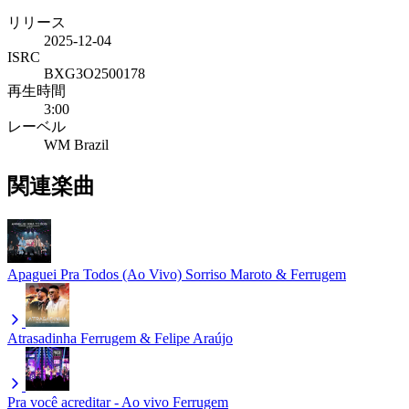
リリース
2025-12-04
ISRC
BXG3O2500178
再生時間
3:00
レーベル
WM Brazil
関連楽曲
Apaguei Pra Todos (Ao Vivo)
Sorriso Maroto & Ferrugem
Atrasadinha
Ferrugem & Felipe Araújo
Pra você acreditar - Ao vivo
Ferrugem