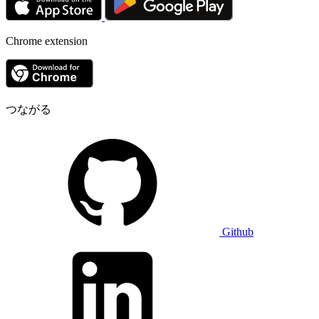
Chrome extension
つながる
Github