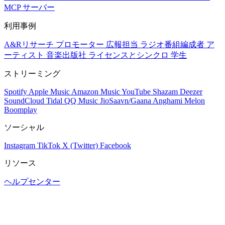
MCP サーバー
利用事例
A&Rリサーチ
プロモーター
広報担当
ラジオ番組編成者
ア
ーティスト
音楽出版社
ライセンスとシンクロ
学生
ストリーミング
Spotify
Apple Music
Amazon Music
YouTube
Shazam
Deezer
SoundCloud
Tidal
QQ Music
JioSaavn/Gaana
Anghami
Melon
Boomplay
ソーシャル
Instagram
TikTok
X (Twitter)
Facebook
リソース
ヘルプセンター