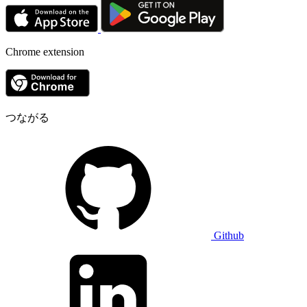
Chrome extension
つながる
Github