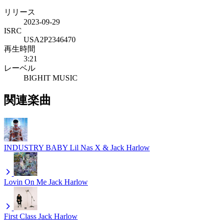
リリース
2023-09-29
ISRC
USA2P2346470
再生時間
3:21
レーベル
BIGHIT MUSIC
関連楽曲
INDUSTRY BABY
Lil Nas X & Jack Harlow
Lovin On Me
Jack Harlow
First Class
Jack Harlow