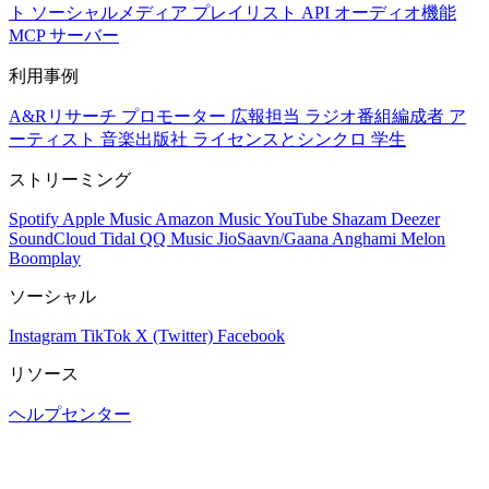
ト
ソーシャルメディア
プレイリスト
API
オーディオ機能
MCP サーバー
利用事例
A&Rリサーチ
プロモーター
広報担当
ラジオ番組編成者
ア
ーティスト
音楽出版社
ライセンスとシンクロ
学生
ストリーミング
Spotify
Apple Music
Amazon Music
YouTube
Shazam
Deezer
SoundCloud
Tidal
QQ Music
JioSaavn/Gaana
Anghami
Melon
Boomplay
ソーシャル
Instagram
TikTok
X (Twitter)
Facebook
リソース
ヘルプセンター