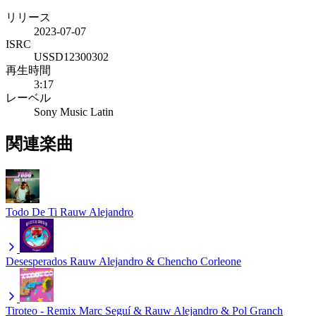
リリース
2023-07-07
ISRC
USSD12300302
再生時間
3:17
レーベル
Sony Music Latin
関連楽曲
Todo De Ti
Rauw Alejandro
Desesperados
Rauw Alejandro & Chencho Corleone
Tiroteo - Remix
Marc Seguí & Rauw Alejandro & Pol Granch