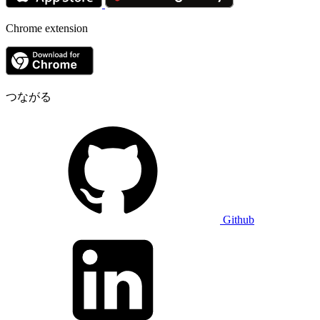
Chrome extension
つながる
Github