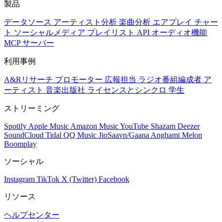
製品
データソース
アーティスト分析
楽曲分析
エアプレイ
チャー
ト
ソーシャルメディア
プレイリスト
API
オーディオ機能
MCP サーバー
利用事例
A&Rリサーチ
プロモーター
広報担当
ラジオ番組編成者
ア
ーティスト
音楽出版社
ライセンスとシンクロ
学生
ストリーミング
Spotify
Apple Music
Amazon Music
YouTube
Shazam
Deezer
SoundCloud
Tidal
QQ Music
JioSaavn/Gaana
Anghami
Melon
Boomplay
ソーシャル
Instagram
TikTok
X (Twitter)
Facebook
リソース
ヘルプセンター