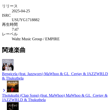
リリース
2025-04-25
ISRC
USUYG1718882
再生時間
7:47
レーベル
Waltz Music Group / EMPIRE
関連楽曲
Bengicela (feat. Jazzworx)
MaWhoo & GL_Ceejay & JAZZWRLD
& Thukuthela
Tholukuthi (Clap Song) (feat. MaWhoo)
MaWhoo & GL_Ceejay &
JAZZWRLD & Thukuthela