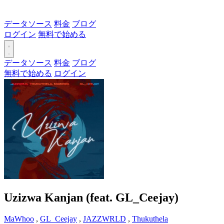
データソース
料金
ブログ
ログイン
無料で始める
データソース
料金
ブログ
無料で始める
ログイン
Uzizwa Kanjan (feat. GL_Ceejay)
MaWhoo
,
GL_Ceejay
,
JAZZWRLD
,
Thukuthela