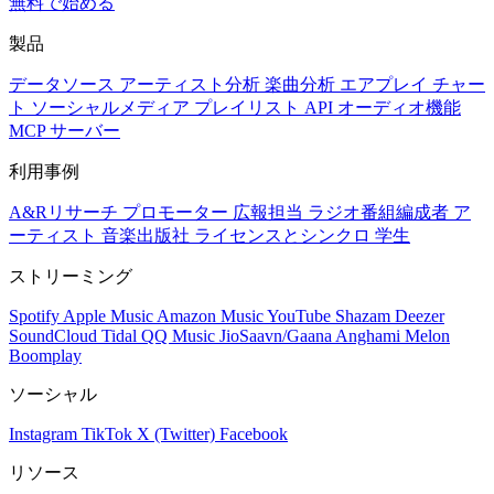
無料で始める
製品
データソース
アーティスト分析
楽曲分析
エアプレイ
チャー
ト
ソーシャルメディア
プレイリスト
API
オーディオ機能
MCP サーバー
利用事例
A&Rリサーチ
プロモーター
広報担当
ラジオ番組編成者
ア
ーティスト
音楽出版社
ライセンスとシンクロ
学生
ストリーミング
Spotify
Apple Music
Amazon Music
YouTube
Shazam
Deezer
SoundCloud
Tidal
QQ Music
JioSaavn/Gaana
Anghami
Melon
Boomplay
ソーシャル
Instagram
TikTok
X (Twitter)
Facebook
リソース