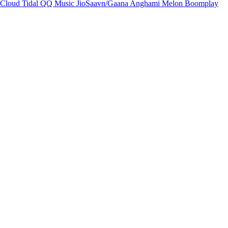
Cloud
Tidal
QQ Music
JioSaavn/Gaana
Anghami
Melon
Boomplay