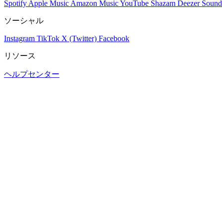
Spotify
Apple Music
Amazon Music
YouTube
Shazam
Deezer
Sound
ソーシャル
Instagram
TikTok
X (Twitter)
Facebook
リソース
ヘルプセンター