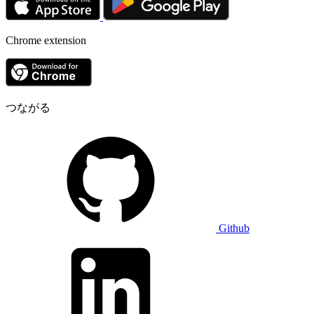
Chrome extension
つながる
Github