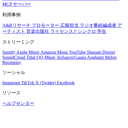
MCP サーバー
利用事例
A&Rリサーチ
プロモーター
広報担当
ラジオ番組編成者
ア
ーティスト
音楽出版社
ライセンスとシンクロ
学生
ストリーミング
Spotify
Apple Music
Amazon Music
YouTube
Shazam
Deezer
SoundCloud
Tidal
QQ Music
JioSaavn/Gaana
Anghami
Melon
Boomplay
ソーシャル
Instagram
TikTok
X (Twitter)
Facebook
リソース
ヘルプセンター