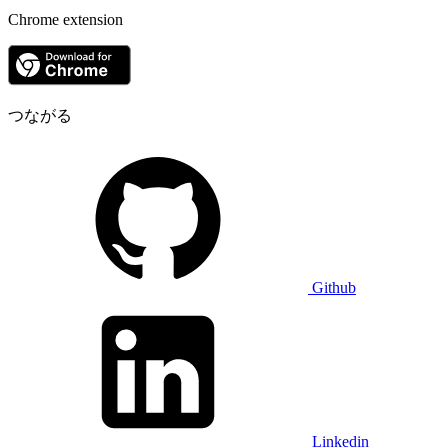
Chrome extension
つながる
Github
Linkedin