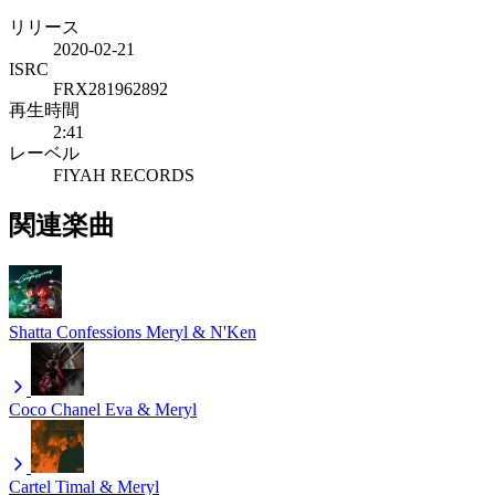
リリース
2020-02-21
ISRC
FRX281962892
再生時間
2:41
レーベル
FIYAH RECORDS
関連楽曲
Shatta Confessions
Meryl & N'Ken
Coco Chanel
Eva & Meryl
Cartel
Timal & Meryl