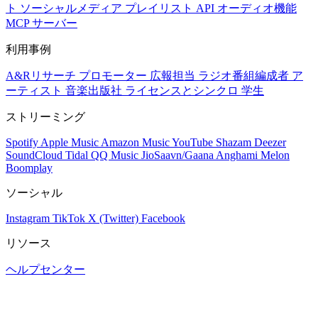
ト
ソーシャルメディア
プレイリスト
API
オーディオ機能
MCP サーバー
利用事例
A&Rリサーチ
プロモーター
広報担当
ラジオ番組編成者
ア
ーティスト
音楽出版社
ライセンスとシンクロ
学生
ストリーミング
Spotify
Apple Music
Amazon Music
YouTube
Shazam
Deezer
SoundCloud
Tidal
QQ Music
JioSaavn/Gaana
Anghami
Melon
Boomplay
ソーシャル
Instagram
TikTok
X (Twitter)
Facebook
リソース
ヘルプセンター