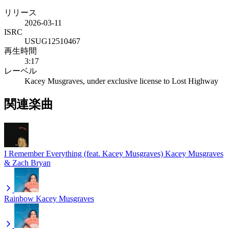
リリース
2026-03-11
ISRC
USUG12510467
再生時間
3:17
レーベル
Kacey Musgraves, under exclusive license to Lost Highway
関連楽曲
I Remember Everything (feat. Kacey Musgraves)
Kacey Musgraves
& Zach Bryan
Rainbow
Kacey Musgraves