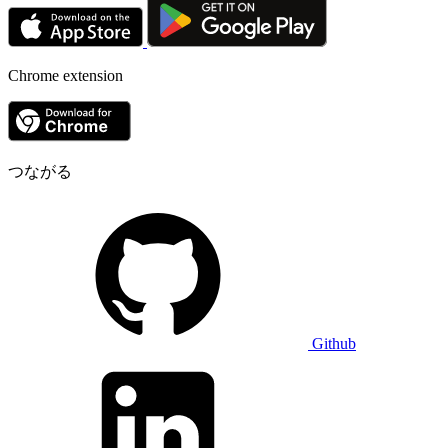
Chrome extension
つながる
Github