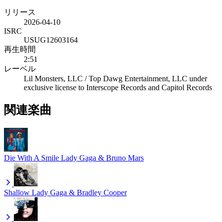
リリース
2026-04-10
ISRC
USUG12603164
再生時間
2:51
レーベル
Lil Monsters, LLC / Top Dawg Entertainment, LLC under
exclusive license to Interscope Records and Capitol Records
関連楽曲
Die With A Smile
Lady Gaga & Bruno Mars
Shallow
Lady Gaga & Bradley Cooper