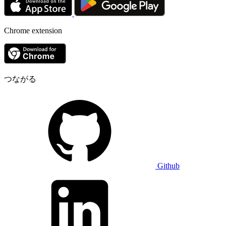
Chrome extension
つながる
Github