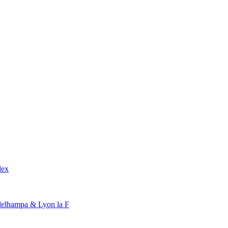
lex
elhampa & Lyon la F