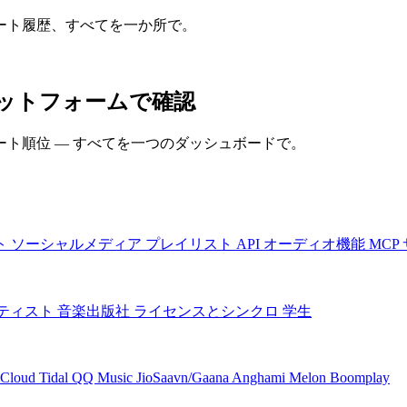
ート履歴、すべてを一か所で。
ラットフォームで確認
ト順位 — すべてを一つのダッシュボードで。
ト
ソーシャルメディア
プレイリスト
API
オーディオ機能
MCP
ティスト
音楽出版社
ライセンスとシンクロ
学生
Cloud
Tidal
QQ Music
JioSaavn/Gaana
Anghami
Melon
Boomplay