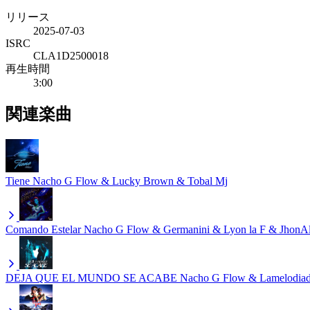
リリース
2025-07-03
ISRC
CLA1D2500018
再生時間
3:00
関連楽曲
Tiene
Nacho G Flow & Lucky Brown & Tobal Mj
Comando Estelar
Nacho G Flow & Germanini & Lyon la F & JhonA
DEJA QUE EL MUNDO SE ACABE
Nacho G Flow & Lamelodiad