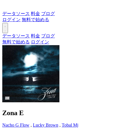
データソース
料金
ブログ
ログイン
無料で始める
データソース
料金
ブログ
無料で始める
ログイン
Zona
E
Nacho G Flow
,
Lucky Brown
,
Tobal Mj