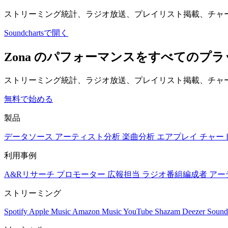
ストリーミング統計、ラジオ放送、プレイリスト掲載、チャ
Soundchartsで開く
Zona のパフォーマンスをすべてのプ
ストリーミング統計、ラジオ放送、プレイリスト掲載、チャー
無料で始める
製品
データソース
アーティスト分析
楽曲分析
エアプレイ
チャー
利用事例
A&Rリサーチ
プロモーター
広報担当
ラジオ番組編成者
アー
ストリーミング
Spotify
Apple Music
Amazon Music
YouTube
Shazam
Deezer
Sound