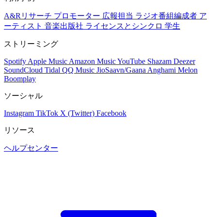
A&Rリサーチ
プロモーター
広報担当
ラジオ番組編成者
ア
ーティスト
音楽出版社
ライセンスとシンクロ
学生
ストリーミング
Spotify
Apple Music
Amazon Music
YouTube
Shazam
Deezer
SoundCloud
Tidal
QQ Music
JioSaavn/Gaana
Anghami
Melon
Boomplay
ソーシャル
Instagram
TikTok
X (Twitter)
Facebook
リソース
ヘルプセンター