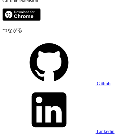
Chrome extension
つながる
Github
Linkedin