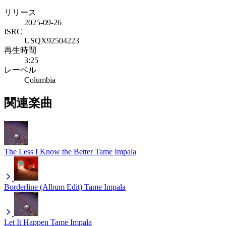
リリース
2025-09-26
ISRC
USQX92504223
再生時間
3:25
レーベル
Columbia
関連楽曲
The Less I Know the Better
Tame Impala
Borderline (Album Edit)
Tame Impala
Let It Happen
Tame Impala