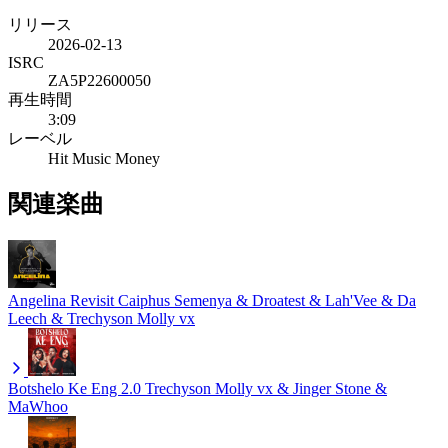
リリース
2026-02-13
ISRC
ZA5P22600050
再生時間
3:09
レーベル
Hit Music Money
関連楽曲
Angelina Revisit
Caiphus Semenya & Droatest & Lah'Vee & Da
Leech & Trechyson Molly vx
Botshelo Ke Eng 2.0
Trechyson Molly vx & Jinger Stone &
MaWhoo