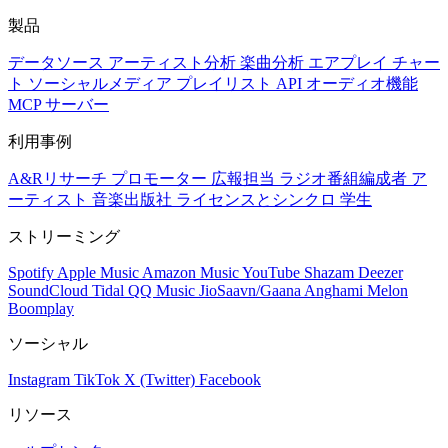
製品
データソース
アーティスト分析
楽曲分析
エアプレイ
チャー
ト
ソーシャルメディア
プレイリスト
API
オーディオ機能
MCP サーバー
利用事例
A&Rリサーチ
プロモーター
広報担当
ラジオ番組編成者
ア
ーティスト
音楽出版社
ライセンスとシンクロ
学生
ストリーミング
Spotify
Apple Music
Amazon Music
YouTube
Shazam
Deezer
SoundCloud
Tidal
QQ Music
JioSaavn/Gaana
Anghami
Melon
Boomplay
ソーシャル
Instagram
TikTok
X (Twitter)
Facebook
リソース