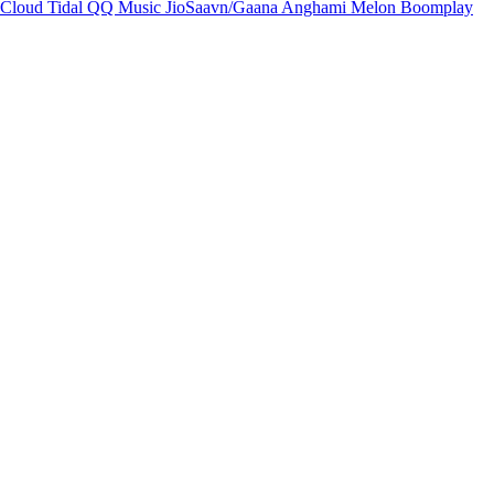
Cloud
Tidal
QQ Music
JioSaavn/Gaana
Anghami
Melon
Boomplay