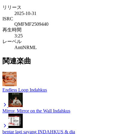
リリース
2025-10-31
ISRC
QMFMF2509440
再生時間
3:25
レーベル
AntiNRML
関連楽曲
Endless Loop
Indahkus
Mirror, Mirror on the Wall
Indahkus
bentar lagi sayang
INDAHKUS & dia