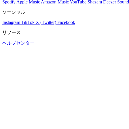
Spotify
Apple Music
Amazon Music
YouTube
Shazam
Deezer
Sound
ソーシャル
Instagram
TikTok
X (Twitter)
Facebook
リソース
ヘルプセンター