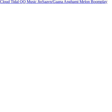
Cloud
Tidal
QQ Music
JioSaavn/Gaana
Anghami
Melon
Boomplay