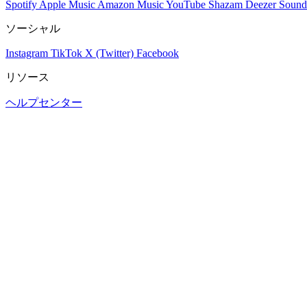
Spotify
Apple Music
Amazon Music
YouTube
Shazam
Deezer
Sound
ソーシャル
Instagram
TikTok
X (Twitter)
Facebook
リソース
ヘルプセンター