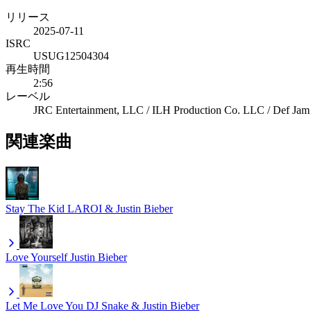
リリース
2025-07-11
ISRC
USUG12504304
再生時間
2:56
レーベル
JRC Entertainment, LLC / ILH Production Co. LLC / Def Jam
関連楽曲
Stay
The Kid LAROI & Justin Bieber
Love Yourself
Justin Bieber
Let Me Love You
DJ Snake & Justin Bieber