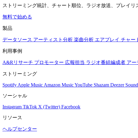
ストリーミング統計、チャート順位、ラジオ放送、プレイリ
無料で始める
製品
データソース
アーティスト分析
楽曲分析
エアプレイ
チャー
利用事例
A&Rリサーチ
プロモーター
広報担当
ラジオ番組編成者
アー
ストリーミング
Spotify
Apple Music
Amazon Music
YouTube
Shazam
Deezer
Sound
ソーシャル
Instagram
TikTok
X (Twitter)
Facebook
リソース
ヘルプセンター