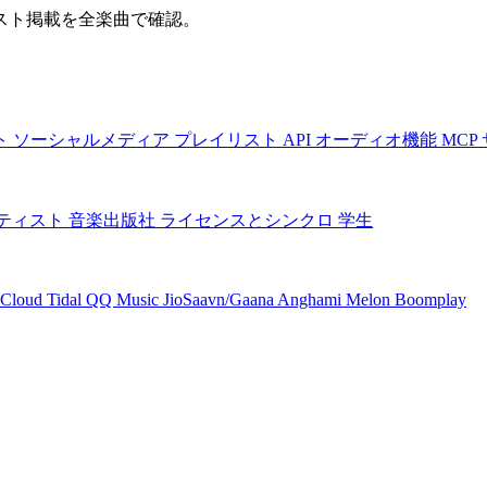
スト掲載を全楽曲で確認。
ト
ソーシャルメディア
プレイリスト
API
オーディオ機能
MCP
ティスト
音楽出版社
ライセンスとシンクロ
学生
Cloud
Tidal
QQ Music
JioSaavn/Gaana
Anghami
Melon
Boomplay