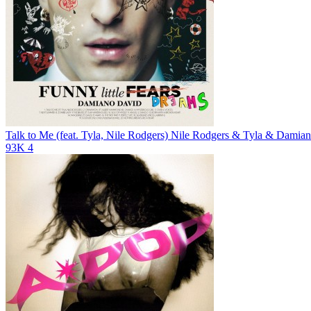
Talk to Me (feat. Tyla, Nile Rodgers)
Nile Rodgers & Tyla & Damia
93K
4