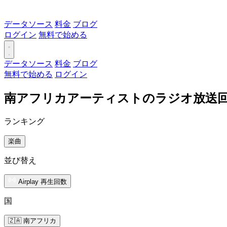
データソース
料金
ブログ
ログイン
無料で始める
データソース
料金
ブログ
無料で始める
ログイン
南アフリカアーティストのラジオ放送
ランキング
楽曲
並び替え
Airplay 再生回数
国
🇿🇦 南アフリカ