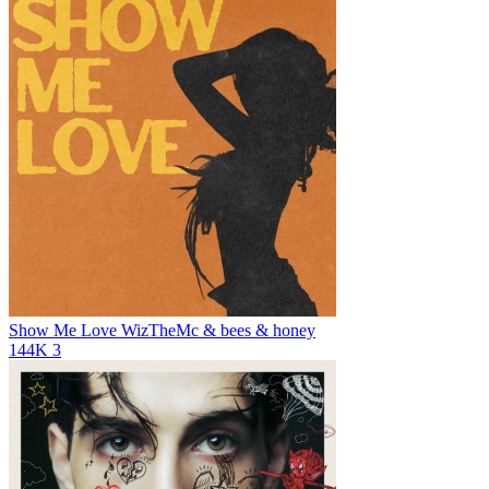
Show Me Love
WizTheMc & bees & honey
144K
3