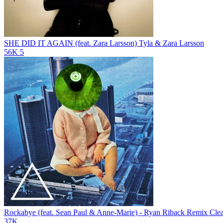
SHE DID IT AGAIN (feat. Zara Larsson)
Tyla & Zara Larsson
56K
5
Rockabye (feat. Sean Paul & Anne-Marie) - Ryan Riback Remix
Cle
37K